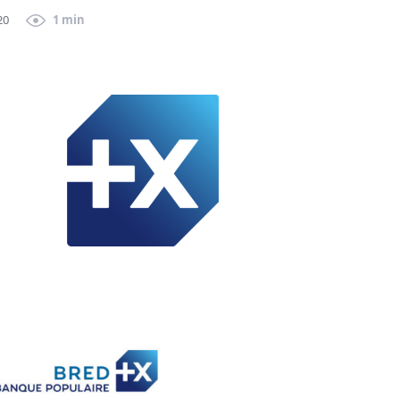
20
1 min