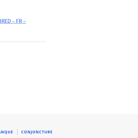
BRED – FR –
ANQUE
CONJONCTURE