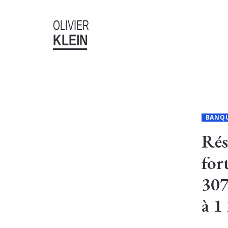
OLIVIER
KLEIN
BANQ
Rés
for
307
à 1