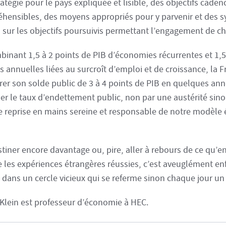
atégie pour le pays expliquée et lisible, des objectifs caden
hensibles, des moyens appropriés pour y parvenir et des s
s sur les objectifs poursuivis permettant l’engagement de c
binant 1,5 à 2 points de PIB d’économies récurrentes et 1,5
s annuelles liées au surcroît d’emploi et de croissance, la 
rer son solde public de 3 à 4 points de PIB en quelques an
ser le taux d’endettement public, non par une austérité sino
e reprise en mains sereine et responsable de notre modèle
tiner encore davantage ou, pire, aller à rebours de ce qu’e
les expériences étrangères réussies, c’est aveuglément en
s dans un cercle vicieux qui se referme sinon chaque jour un
r Klein est professeur d’économie à HEC.