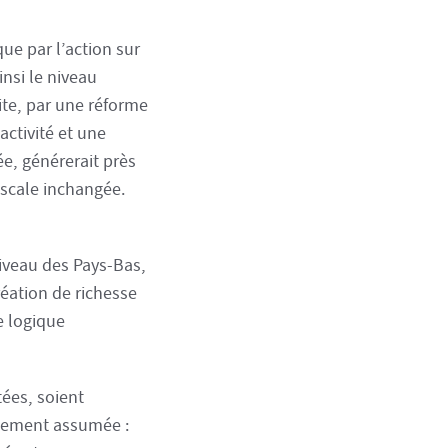
que par l’action sur
nsi le niveau
ite, par une réforme
activité et une
e, générerait près
iscale inchangée.
niveau des Pays-Bas,
réation de richesse
e logique
tées, soient
ngement assumée :