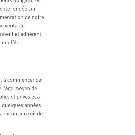
ents obligatoires.
rente fondée sur
gmentation de notre
e véritable
ennent et adhèrent
e modèle
al, à commencer par
de l’âge moyen de
ics et privés et à
de quelques années
s par un surcroît de