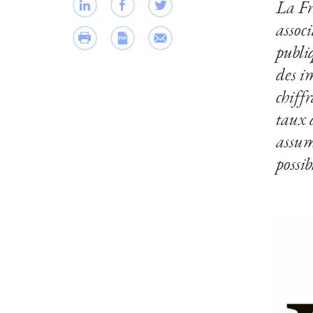
La Fr
assoc
publi
des i
chiff
taux 
assum
possib