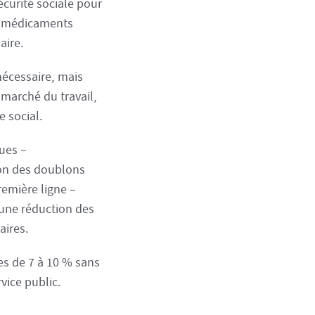
Sécurité sociale pour
de médicaments
aire.
 nécessaire, mais
marché du travail,
e social.
ues –
ion des doublons
remière ligne –
 une réduction des
aires.
es de 7 à 10 % sans
vice public.