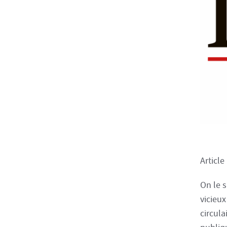
Article
On le s
vicieux
circula