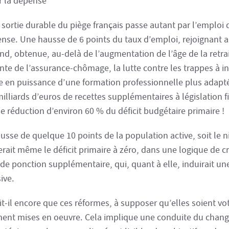
ur la dépense
 sortie durable du piège français passe autant par l’emploi 
ense. Une hausse de 6 points du taux d’emploi, rejoignant ai
nd, obtenue, au-delà de l’augmentation de l’âge de la retra
te de l’assurance-chômage, la lutte contre les trappes à in
 en puissance d’une formation professionnelle plus adapté
illiards d’euros de recettes supplémentaires à législation f
e réduction d’environ 60 % du déficit budgétaire primaire !
usse de quelque 10 points de la population active, soit le 
rait même le déficit primaire à zéro, dans une logique de c
 de ponction supplémentaire, qui, quant à elle, induirait un
ive.
t-il encore que ces réformes, à supposer qu’elles soient vo
ment mises en oeuvre. Cela implique une conduite du cha