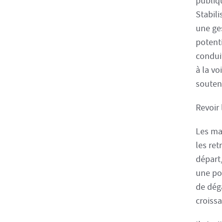
publiq
Stabili
une ge
potent
condui
à la v
souten
Revoir 
Les ma
les re
départ
une po
de déga
croissa