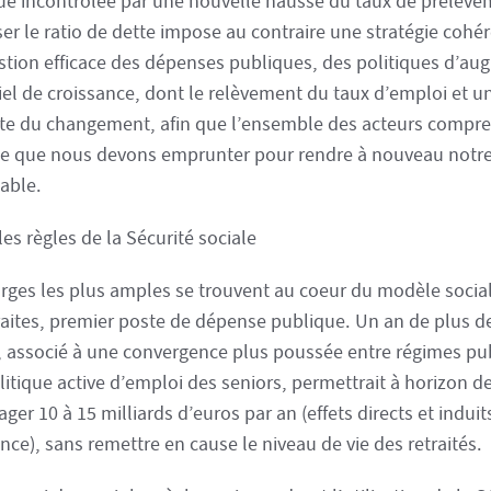
ue incontrôlée par une nouvelle hausse du taux de prélèvem
ser le ratio de dette impose au contraire une stratégie cohé
stion efficace des dépenses publiques, des politiques d’au
iel de croissance, dont le relèvement du taux d’emploi et un
te du changement, afin que l’ensemble des acteurs compr
oie que nous devons emprunter pour rendre à nouveau notr
able.
les règles de la Sécurité sociale
rges les plus amples se trouvent au coeur du modèle soci
traites, premier poste de dépense publique. Un an de plus 
, associé à une convergence plus poussée entre régimes publ
litique active d’emploi des seniors, permettrait à horizon 
ger 10 à 15 milliards d’euros par an (effets directs et induit
nce), sans remettre en cause le niveau de vie des retraités.