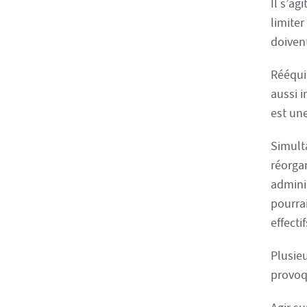
Il s’ag
limite
doiven
Rééquil
aussi 
est un
Simult
réorga
admini
pourra
effect
Plusie
provoqu