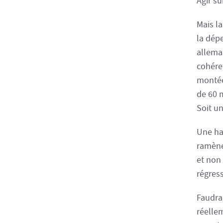
Agir s
Mais la
la dép
allema
cohéren
montée
de 60 m
Soit un
Une ha
ramène
et non
régress
Faudrai
réelle