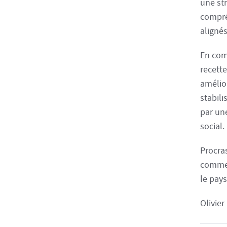
une str
compré
aligné
En com
recette
amélio
stabili
par un
social.
Procras
comme 
le pay
Olivie