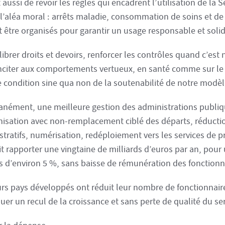
it aussi de revoir les règles qui encadrent l’utilisation de la 
r l’aléa moral : arrêts maladie, consommation de soins et 
t être organisés pour garantir un usage responsable et solid
ibrer droits et devoirs, renforcer les contrôles quand c’est
inciter aux comportements vertueux, en santé comme sur le 
e condition sine qua non de la soutenabilité de notre modèl
anément, une meilleure gestion des administrations publiq
nisation avec non-remplacement ciblé des départs, réduct
stratifs, numérisation, redéploiement vers les services de p
it rapporter une vingtaine de milliards d’euros par an, pour
ifs d’environ 5 %, sans baisse de rémunération des fonctionn
urs pays développés ont réduit leur nombre de fonctionnair
er un recul de la croissance et sans perte de qualité du ser