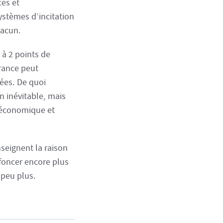
cés et
ystèmes d’incitation
hacun.
 à 2 points de
France peut
nées. De quoi
n inévitable, mais
 économique et
nseignent la raison
foncer encore plus
 peu plus.