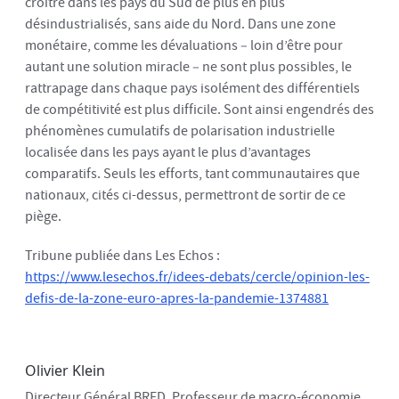
croître dans les pays du Sud de plus en plus
désindustrialisés, sans aide du Nord. Dans une zone
monétaire, comme les dévaluations – loin d’être pour
autant une solution miracle – ne sont plus possibles, le
rattrapage dans chaque pays isolément des différentiels
de compétitivité est plus difficile. Sont ainsi engendrés des
phénomènes cumulatifs de polarisation industrielle
localisée dans les pays ayant le plus d’avantages
comparatifs. Seuls les efforts, tant communautaires que
nationaux, cités ci-dessus, permettront de sortir de ce
piège.
Tribune publiée dans Les Echos :
https://www.lesechos.fr/idees-debats/cercle/opinion-les-
defis-de-la-zone-euro-apres-la-pandemie-1374881
Olivier Klein
Directeur Général BRED, Professeur de macro-économie