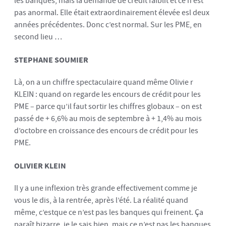
les banques, mais la demande de crédit faiblit et ce n’est
pas anormal. Elle était extraordinairement élevée esl deux
années précédentes. Donc c’est normal. Sur les PME, en
second lieu …
STEPHANE SOUMIER
Là, on a un chiffre spectaculaire quand même Olivie r
KLEIN : quand on regarde les encours de crédit pour les
PME – parce qu’il faut sortir les chiffres globaux – on est
passé de + 6,6% au mois de septembre à + 1,4% au mois
d’octobre en croissance des encours de crédit pour les
PME.
OLIVIER KLEIN
Il y a une inflexion très grande effectivement comme je
vous le dis, à la rentrée, après l’été. La réalité quand
même, c’estque ce n’est pas les banques qui freinent. Ça
paraît bizarre, je le sais bien, mais ce n’est pas les banques