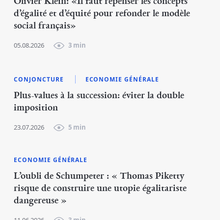
Olivier Klein: «Il faut repenser les concepts
d’égalité et d’équité pour refonder le modèle
social français»
05.08.2026
3 min
CONJONCTURE
ECONOMIE GÉNÉRALE
Plus-values à la succession: éviter la double
imposition
23.07.2026
5 min
ECONOMIE GÉNÉRALE
L’oubli de Schumpeter : « Thomas Piketty
risque de construire une utopie égalitariste
dangereuse »
11.06.2026
3 min